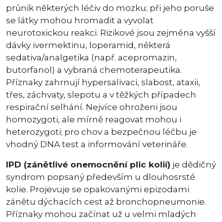
průnik některých léčiv do mozku; při jeho poruše
se látky mohou hromadit a vyvolat
neurotoxickou reakci. Rizikové jsou zejména vyšší
dávky ivermektinu, loperamid, některá
sedativa/analgetika (např. acepromazin,
butorfanol) a vybraná chemoterapeutika.
Příznaky zahrnují hypersalivaci, slabost, ataxii,
třes, záchvaty, slepotu a v těžkých případech
respirační selhání. Nejvíce ohroženi jsou
homozygoti, ale mírně reagovat mohou i
heterozygoti; pro chov a bezpečnou léčbu je
vhodný DNA test a informování veterináře.
IPD (zánětlivé onemocnění plic kolií)
je dědičný
syndrom popsaný především u dlouhosrsté
kolie. Projevuje se opakovanými epizodami
zánětu dýchacích cest až bronchopneumonie.
Příznaky mohou začínat už u velmi mladých