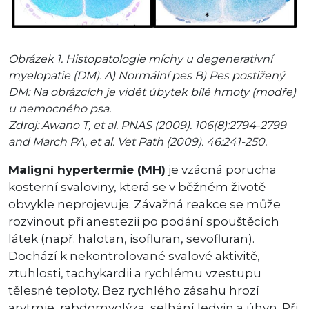
Obrázek 1. Histopatologie míchy u degenerativní
myelopatie (DM). A) Normální pes B) Pes postižený
DM: Na obrázcích je vidět úbytek bílé hmoty (modře)
u nemocného psa.
Zdroj: Awano T, et al. PNAS (2009). 106(8):2794-2799
and March PA, et al. Vet Path (2009). 46:241-250.
Maligní hypertermie (MH)
je vzácná porucha
kosterní svaloviny, která se v běžném životě
obvykle neprojevuje. Závažná reakce se může
rozvinout při anestezii po podání spouštěcích
látek (např. halotan, isofluran, sevofluran).
Dochází k nekontrolované svalové aktivitě,
ztuhlosti, tachykardii a rychlému vzestupu
tělesné teploty. Bez rychlého zásahu hrozí
arytmie, rabdomyolýza, selhání ledvin a úhyn. Při