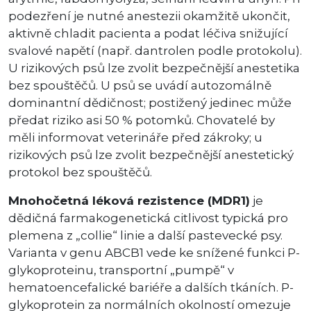
podezření je nutné anestezii okamžitě ukončit,
aktivně chladit pacienta a podat léčiva snižující
svalové napětí (např. dantrolen podle protokolu).
U rizikových psů lze zvolit bezpečnější anestetika
bez spouštěčů. U psů se uvádí autozomálně
dominantní dědičnost; postižený jedinec může
předat riziko asi 50 % potomků. Chovatelé by
měli informovat veterináře před zákroky; u
rizikových psů lze zvolit bezpečnější anestetický
protokol bez spouštěčů.
Mnohočetná léková rezistence (MDR1)
je
dědičná farmakogenetická citlivost typická pro
plemena z „collie“ linie a další pastevecké psy.
Varianta v genu ABCB1 vede ke snížené funkci P-
glykoproteinu, transportní „pumpě“ v
hematoencefalické bariéře a dalších tkáních. P-
glykoprotein za normálních okolností omezuje