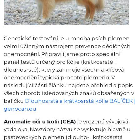
Genetické testování je u mnoha psích plemen
velmi účinným nástrojem prevence dědičných
onemocnění. Připravili jsme proto speciální
panel testů určený pro kólie (krátkosrsté i
dlouhosrsté), který zahrnuje všechna klíčová
onemocnění typická pro toto plemeno. V
následující části článku najdete přehled a popis
všech chorob i sledovaných znaků obsažených v
balíčku
Dlouhosrstá a krátkosrstá kólie BALÍČEK |
genocan.eu
Anomálie očí u kólií (CEA)
je vrozená vývojová
vada oka. Navzdory názvu se vyskytuje hlavně u
pasteveckých plemen (dlouho- i krátkosrstá