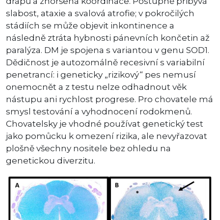
drápů a zhoršená koordinace. Postupně přibývá
slabost, ataxie a svalová atrofie; v pokročilých
stádiích se může objevit inkontinence a
následně ztráta hybnosti pánevních končetin až
paralýza. DM je spojena s variantou v genu SOD1.
Dědičnost je autozomálně recesivní s variabilní
penetrancí: i geneticky „rizikový“ pes nemusí
onemocnět a z testu nelze odhadnout věk
nástupu ani rychlost progrese. Pro chovatele má
smysl testování a vyhodnocení rodokmenů.
Chovatelsky je vhodné používat genetický test
jako pomůcku k omezení rizika, ale nevyřazovat
plošně všechny nositele bez ohledu na
genetickou diverzitu.