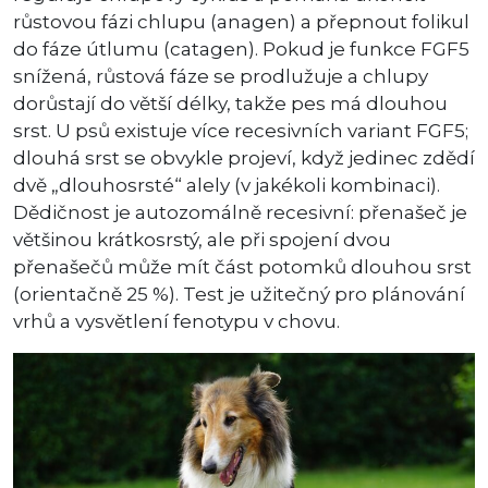
růstovou fázi chlupu (anagen) a přepnout folikul
do fáze útlumu (catagen). Pokud je funkce FGF5
snížená, růstová fáze se prodlužuje a chlupy
dorůstají do větší délky, takže pes má dlouhou
srst. U psů existuje více recesivních variant FGF5;
dlouhá srst se obvykle projeví, když jedinec zdědí
dvě „dlouhosrsté“ alely (v jakékoli kombinaci).
Dědičnost je autozomálně recesivní: přenašeč je
většinou krátkosrstý, ale při spojení dvou
přenašečů může mít část potomků dlouhou srst
(orientačně 25 %). Test je užitečný pro plánování
vrhů a vysvětlení fenotypu v chovu.