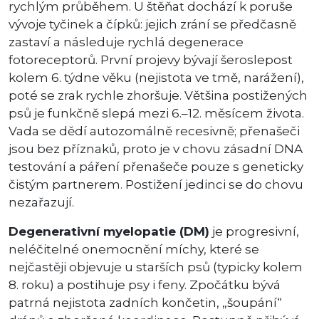
rychlým průběhem. U štěňat dochází k poruše
vývoje tyčinek a čípků: jejich zrání se předčasně
zastaví a následuje rychlá degenerace
fotoreceptorů. První projevy bývají šeroslepost
kolem 6. týdne věku (nejistota ve tmě, narážení),
poté se zrak rychle zhoršuje. Většina postižených
psů je funkčně slepá mezi 6.–12. měsícem života.
Vada se dědí autozomálně recesivně; přenašeči
jsou bez příznaků, proto je v chovu zásadní DNA
testování a páření přenašeče pouze s geneticky
čistým partnerem. Postižení jedinci se do chovu
nezařazují.
Degenerativní myelopatie (DM)
je progresivní,
neléčitelné onemocnění míchy, které se
nejčastěji objevuje u starších psů (typicky kolem
8. roku) a postihuje psy i feny. Zpočátku bývá
patrná nejistota zadních končetin, „šoupání“