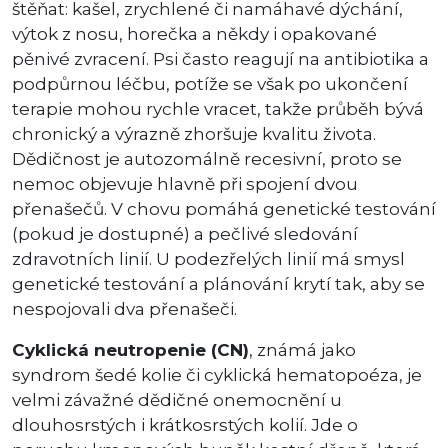
štěňat: kašel, zrychlené či namáhavé dýchání,
výtok z nosu, horečka a někdy i opakované
pěnivé zvracení. Psi často reagují na antibiotika a
podpůrnou léčbu, potíže se však po ukončení
terapie mohou rychle vracet, takže průběh bývá
chronický a výrazně zhoršuje kvalitu života.
Dědičnost je autozomálně recesivní, proto se
nemoc objevuje hlavně při spojení dvou
přenašečů. V chovu pomáhá genetické testování
(pokud je dostupné) a pečlivé sledování
zdravotních linií. U podezřelých linií má smysl
genetické testování a plánování krytí tak, aby se
nespojovali dva přenašeči.
Cyklická neutropenie (CN)
, známá jako
syndrom šedé kolie či cyklická hematopoéza, je
velmi závažné dědičné onemocnění u
dlouhosrstých i krátkosrstých kolií. Jde o