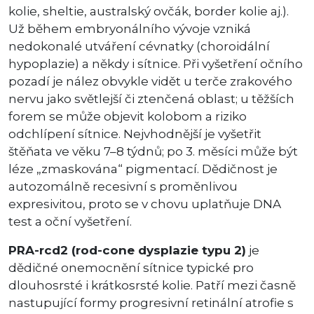
kolie, sheltie, australský ovčák, border kolie aj.).
Už během embryonálního vývoje vzniká
nedokonalé utváření cévnatky (choroidální
hypoplazie) a někdy i sítnice. Při vyšetření očního
pozadí je nález obvykle vidět u terče zrakového
nervu jako světlejší či ztenčená oblast; u těžších
forem se může objevit kolobom a riziko
odchlípení sítnice. Nejvhodnější je vyšetřit
štěňata ve věku 7–8 týdnů; po 3. měsíci může být
léze „zmaskována“ pigmentací. Dědičnost je
autozomálně recesivní s proměnlivou
expresivitou, proto se v chovu uplatňuje DNA
test a oční vyšetření.
PRA-rcd2 (rod-cone dysplazie typu 2)
je
dědičné onemocnění sítnice typické pro
dlouhosrsté i krátkosrsté kolie. Patří mezi časně
nastupující formy progresivní retinální atrofie s