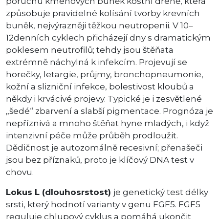
poruchu kmenových buněk kostní dřeně, která
způsobuje pravidelné kolísání tvorby krevních
buněk, nejvýrazněji těžkou neutropenii. V 10–
12denních cyklech přicházejí dny s dramatickým
poklesem neutrofilů; tehdy jsou štěňata
extrémně náchylná k infekcím. Projevují se
horečky, letargie, průjmy, bronchopneumonie,
kožní a slizniční infekce, bolestivost kloubů a
někdy i krvácivé projevy. Typické je i zesvětlené
„šedé“ zbarvení a slabší pigmentace. Prognóza je
nepříznivá a mnoho štěňat hyne mladých, i když
intenzivní péče může průběh prodloužit.
Dědičnost je autozomálně recesivní; přenašeči
jsou bez příznaků, proto je klíčový DNA test v
chovu.
Lokus L (dlouhosrstost)
je genetický test délky
srsti, který hodnotí varianty v genu FGF5. FGF5
reguluje chlupový cyklus a pomáhá ukončit