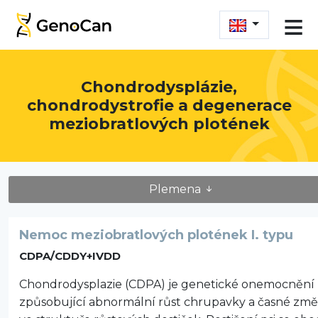
≡
Chondrodysplázie,
chondrodystrofie a degenerace
meziobratlových plotének
Plemena
Nemoc meziobratlových plotének I. typu
CDPA/CDDY+IVDD
Chondrodysplazie (CDPA) je genetické onemocnění
způsobující abnormální růst chrupavky a časné zm