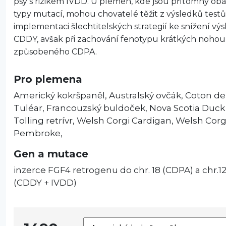
psy s rizikem IVDD. U plemen, kde jsou přítomny oba
typy mutací, mohou chovatelé těžit z výsledků testů 
implementaci šlechtitelských strategií ke snížení vý
CDDY, avšak při zachování fenotypu krátkých nohou
způsobeného CDPA.
Pro plemena
Americký kokršpaněl, Australský ovčák, Coton de
Tuléar, Francouzský buldoček, Nova Scotia Duck
Tolling retrívr, Welsh Corgi Cardigan, Welsh Corg
Pembroke,
Gen a mutace
inzerce FGF4 retrogenu do chr. 18 (CDPA) a chr.1
(CDDY + IVDD)