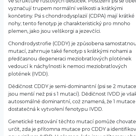
ve struktuře růstových destiček. Postižení psi se ob
vyznačují trupem normální velikosti a krátkými
končetiny. Psi s chondrodysplazií (CDPA) mají krátké
nohy; tento fenotyp je charakteristický pro mnoho
plemen, jako jsou velškorgi a jezevčíci.
Chondrodystrofie (CDDY) je způsobena samostatno
mutací, zahrnuje také fenotyp s krátkými nohami a
předčasnou degeneraci meziobratlových plotének
vedoucí k náchylnosti k nemoci meziobratlových
plotének (IVDD).
Dědičnost CDDY je semi-dominantní (psi se 2 mutac
jsou menší než psi s 1 mutací). Dědičnost IVDD je vša
autosomálně dominantní, což znamená, že 1 mutace 
dostatečná k vytvoření fenotypu IVDD.
Genetické testování těchto mutací pomůže chovat
určit, zda je přítomna mutace pro CDDY a identifiko