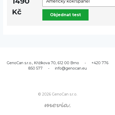
1490
Kč
Objednat test
GenoCan s.r.o., Křižíkova 70, 612 00 Brno
•
+420 776
850 577
•
info@genocan.eu
© 2026 GenoCan s.r.o.