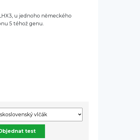
u LHX3, u jednoho německého
onu 5 téhož genu.
Objednat test