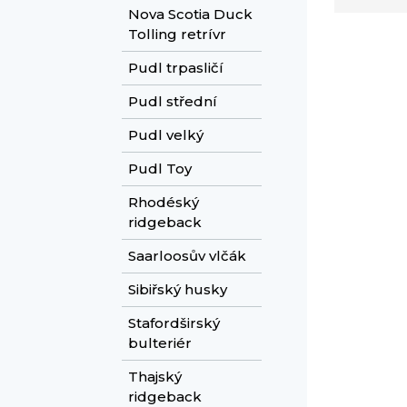
Nova Scotia Duck
Tolling retrívr
Pudl trpasličí
Pudl střední
Pudl velký
Pudl Toy
Rhodéský
ridgeback
Saarloosův vlčák
Sibiřský husky
Stafordširský
bulteriér
Thajský
ridgeback