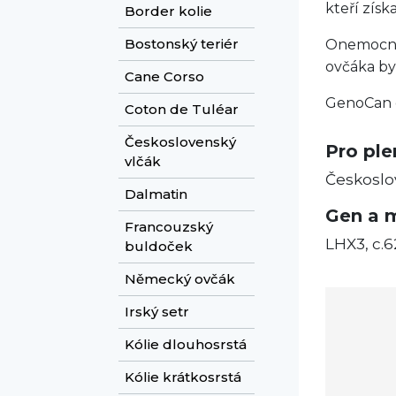
kteří zís
Border kolie
Bostonský teriér
Onemocněn
ovčáka by
Cane Corso
GenoCan d
Coton de Tuléar
Československý
Pro pl
vlčák
Českoslo
Dalmatin
Gen a 
Francouzský
LHX3, c.
buldoček
Německý ovčák
Irský setr
Kólie dlouhosrstá
Kólie krátkosrstá