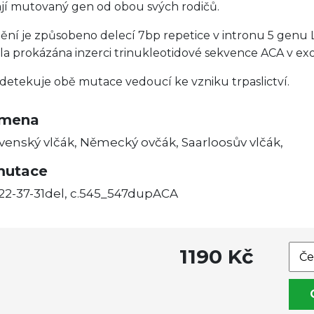
kají mutovaný gen od obou svých rodičů.
í je způsobeno delecí 7bp repetice v intronu 5 gen
la prokázána inzerci trinukleotidové sekvence ACA v ex
etekuje obě mutace vedoucí ke vzniku trpaslictví.
emena
venský vlčák, Německý ovčák, Saarloosův vlčák,
mutace
622-37-31del, c.545_547dupACA
1190 Kč