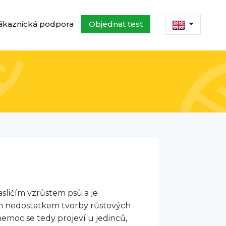
ákaznická podpora
Objednat test
asličím vzrůstem psů a je
 nedostatkem tvorby růstových
emoc se tedy projeví u jedinců,