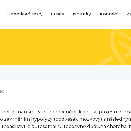
Genetické testy
O nás
Novinky
Kontakt
Z
us
ví neboli nanismus je onemocnění, které se projevuje trp
o zakrněním hypofýzy (podvěsek mozkový) s následným
Trpaslictví
je autosomálně recesivně dědičná choroba, n