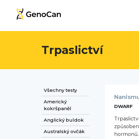
Trpaslictví
Všechny testy
Nanism
Americký
DWARF
kokršpaněl
Trpaslict
Anglický buldok
způsoben
Australský ovčák
hormonů. 